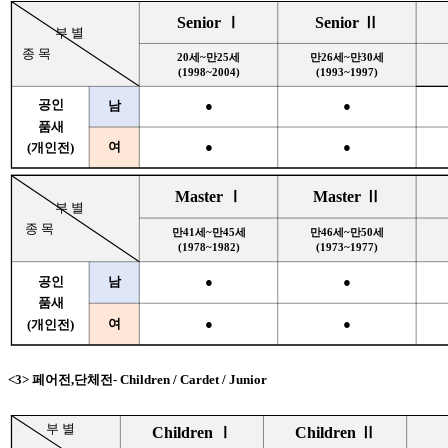
Senior Ⅰ
Senior Ⅱ
부 별
종 목
20세~만25세
만26세~만30세
(1998~2004)
(1993~1997)
공인
남
●
●
품새
여
●
●
(개인전)
Master Ⅰ
Master Ⅱ
부 별
종 목
만41세~만45세
만46세~만50세
(1978~1982)
(1973~1977)
공인
남
●
●
품새
여
●
●
(개인전)
<3> 페어전,단체전- Children / Cardet / Junior
부 별
Children Ⅰ
Children Ⅱ