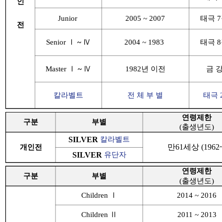
인
Junior
2005 ~ 2007
태극 7
전
Senior Ⅰ
~
Ⅳ
2004 ~ 1983
태극 8
Master Ⅰ
~
Ⅳ
1982년 이전
금 강
칼라벨트
전 체 부 별
태극 
연령제한
구분
부별
(출생년도)
SILVER
칼라벨트
만61세상 (1962~
개인전
SILVER
유단자
연령제한
구분
부별
(출생년도)
Children Ⅰ
2014 ~ 2016
Children Ⅱ
2011 ~ 2013