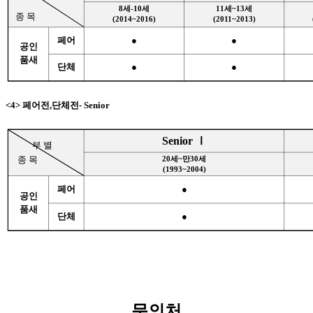
8세-10세
11세~13세
종 목
(2014~2016)
(2011~2013)
페어
●
●
공인
품새
단체
●
●
<4> 페어전,단체전- Senior
Senior Ⅰ
부 별
종 목
20세~만30세
(1993~2004)
페어
●
공인
품새
단체
●
문의처