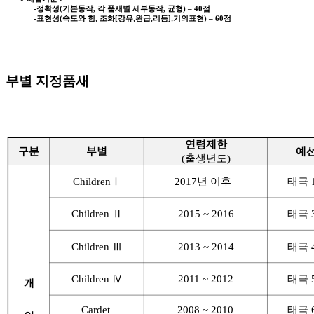
-정확성(기본동작, 각 품새별 세부동작, 균형) – 40점
-표현성(속도와 힘, 조화[강유,완급,리듬],기의표현) – 60점
부별 지정품새
연령제한
구분
부별
예선
(출생년도)
ChildrenⅠ
2017년 이후
태극 
Children Ⅱ
2015 ~ 2016
태극 
Children Ⅲ
2013 ~ 2014
태극 
Children Ⅳ
2011 ~ 2012
태극 
개
Cardet
2008 ~ 2010
태극 