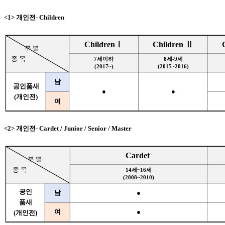
<1> 개인전- Children
ChildrenⅠ
Children Ⅱ
부 별
종 목
7세이하
8세-9세
(2017~)
(2015~2016)
남
공인품새
●
●
(개인전)
여
<2> 개인전- Cardet / Junior / Senior / Master
Cardet
부 별
종 목
14세~16세
(2008~2010)
공인
남
●
품새
여
●
(개인전)