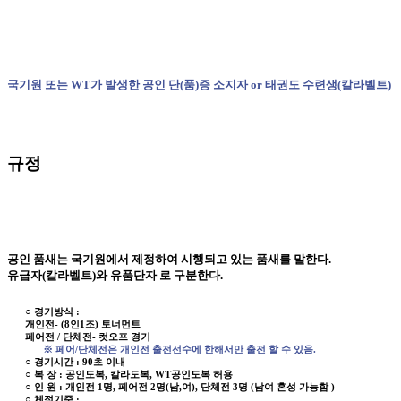
국기원 또는 WT가 발생한 공인 단(품)증 소지자 or 태권도 수련생(칼라벨트)
규정
공인 품새는 국기원에서 제정하여 시행되고 있는 품새를 말한다.
유급자(칼라벨트)와 유품단자 로 구분한다.
○ 경기방식 :
개인전- (8인1조) 토너먼트
페어전 / 단체전- 컷오프 경기
※ 페어/단체전은 개인전 출전선수에 한해서만 출전 할 수 있음.
○ 경기시간 : 90초 이내
○ 복 장 : 공인도복, 칼라도복, WT공인도복 허용
○ 인 원 : 개인전 1명, 페어전 2명(남,여), 단체전 3명 (남여 혼성 가능함 )
○ 체점기준 :