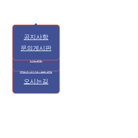
Skip
to
main
프로그램 소개
참가신청 안내
대회소개
공지사항
content
행사장 배치도
종목별 규정
문의게시판
지원 내용
시상
패키지 설명
오시는길