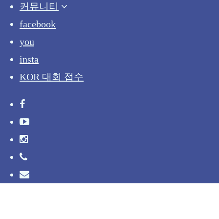
커뮤니티
facebook
you
insta
KOR 대회 접수
facebook
youtube
instagram
phone
email